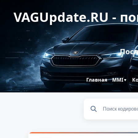
VAGUpdate.RU - п
Посл
Главная
MMI
К
▼