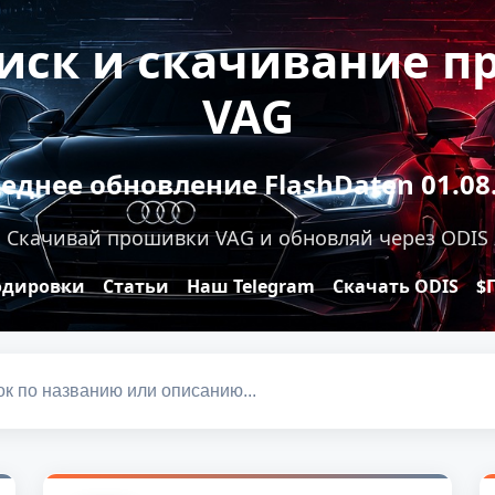
оиск и скачивание 
VAG
еднее обновление FlashDaten 01.08
Скачивай прошивки VAG и обновляй через ODIS
одировки
Статьи
Наш Telegram
Скачать ODIS
$