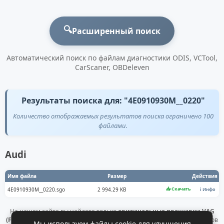
🔍
Расширенный поиск
Автоматический поиск по файлам диагностики ODIS, VCTool,
CarScaner, OBDeleven
Результаты поиска для: "4E0910930M__0220"
Количество отображаемых результатов поиска ограничено 100
файлами.
Audi
Имя файла
Размер
Действия
📥 Скачать
4E0910930M__0220.sgo
2 994.29 KB
ℹ️ Инфо
На нашем сайте вы найдете только
оригинальные прошивки VAG
(Flashdaten)
. Все файлы получены напрямую с официальных серверов
Мы используем файлы cookie для улучшения