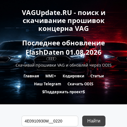
VAGUpdate.RU - поиск и
скачивание прошивок
концерна VAG
Последнее обновление
FlashDaten 01.08.2026
Скачивай прошивки VAG и обновляй через ODIS
Главная
MMI
Кодировки
Статьи
▼
Наш Telegram
Скачать ODIS
$Поддержать проект$
Найти