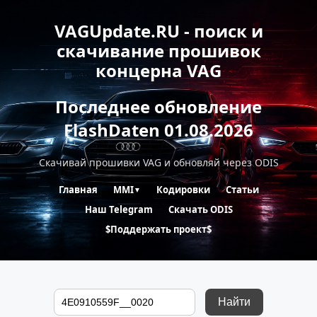
VAGUpdate.RU - поиск и
скачивание прошивок
концерна VAG
Последнее обновление
FlashDaten 01.08.2026
Скачивай прошивки VAG и обновляй через ODIS
Главная
MMI
Кодировки
Статьи
▼
Наш Telegram
Скачать ODIS
$Поддержать проект$
Найти