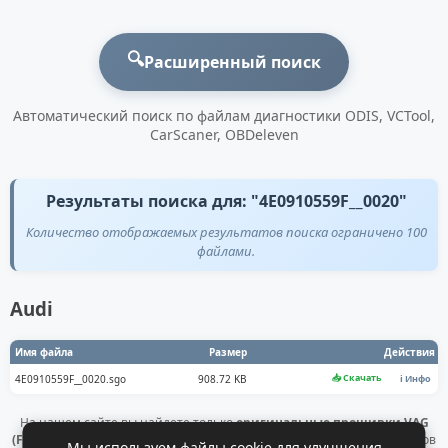
🔍
Расширенный поиск
Автоматический поиск по файлам диагностики ODIS, VCTool,
CarScaner, OBDeleven
Результаты поиска для: "4E0910559F__0020"
Количество отображаемых результатов поиска ограничено 100
файлами.
Audi
Имя файла
Размер
Действия
📥 Скачать
4E0910559F__0020.sgo
908.72 KB
ℹ️ Инфо
На нашем сайте вы найдете только
оригинальные прошивки VAG
(Flashdaten)
. Все файлы получены напрямую с официальных серверов
Мы используем файлы cookie для улучшения