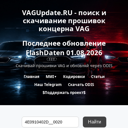
VAGUpdate.RU - поиск и
скачивание прошивок
концерна VAG
Последнее обновление
FlashDaten 01.08.2026
Скачивай прошивки VAG и обновляй через ODIS
Главная
MMI
Кодировки
Статьи
▼
Наш Telegram
Скачать ODIS
$Поддержать проект$
Найти