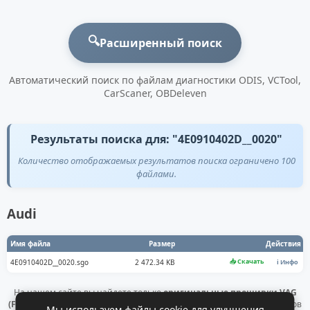
🔍
Расширенный поиск
Автоматический поиск по файлам диагностики ODIS, VCTool,
CarScaner, OBDeleven
Результаты поиска для: "4E0910402D__0020"
Количество отображаемых результатов поиска ограничено 100
файлами.
Audi
Имя файла
Размер
Действия
📥 Скачать
4E0910402D__0020.sgo
2 472.34 KB
ℹ️ Инфо
На нашем сайте вы найдете только
оригинальные прошивки VAG
(Flashdaten)
. Все файлы получены напрямую с официальных серверов
Мы используем файлы cookie для улучшения