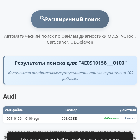
🔍
Расширенный поиск
Автоматический поиск по файлам диагностики ODIS, VCTool,
CarScaner, OBDeleven
Результаты поиска для: "4E0910156___0100"
Количество отображаемых результатов поиска ограничено 100
файлами.
Audi
Имя файла
Размер
Действия
📥 Скачать
4E0910156___0100.sgo
369.03 KB
ℹ️ Инфо
На нашем сайте вы найдете только
оригинальные прошивки VAG
(Flashdaten)
. Все файлы получены напрямую с официальных серверов
Мы используем файлы cookie для улучшения