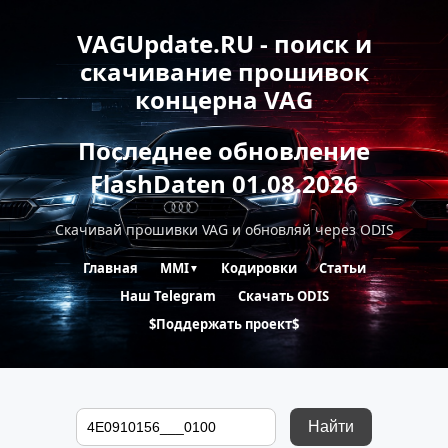
VAGUpdate.RU - поиск и
скачивание прошивок
концерна VAG
Последнее обновление
FlashDaten 01.08.2026
Скачивай прошивки VAG и обновляй через ODIS
Главная
MMI
Кодировки
Статьи
▼
Наш Telegram
Скачать ODIS
$Поддержать проект$
Найти