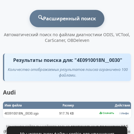
🔍
Расширенный поиск
Автоматический поиск по файлам диагностики ODIS, VCTool,
CarScaner, OBDeleven
Результаты поиска для: "4E0910018N__0030"
Количество отображаемых результатов поиска ограничено 100
файлами.
Audi
Имя файла
Размер
Действия
📥 Скачать
4E0910018N__0030.sgo
917.76 KB
ℹ️ Инфо
На нашем сайте вы найдете только
оригинальные прошивки VAG
(Flashdaten)
. Все файлы получены напрямую с официальных серверов
Мы используем файлы cookie для улучшения