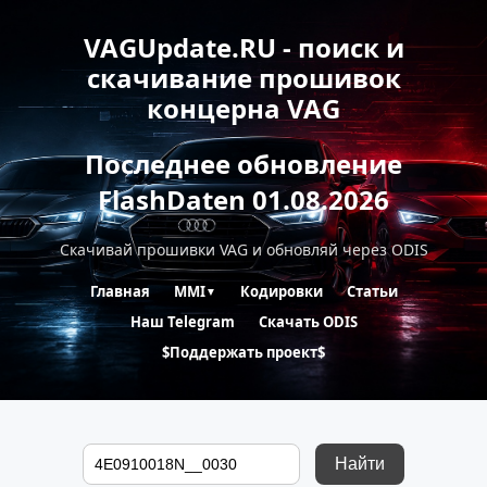
VAGUpdate.RU - поиск и
скачивание прошивок
концерна VAG
Последнее обновление
FlashDaten 01.08.2026
Скачивай прошивки VAG и обновляй через ODIS
Главная
MMI
Кодировки
Статьи
▼
Наш Telegram
Скачать ODIS
$Поддержать проект$
Найти