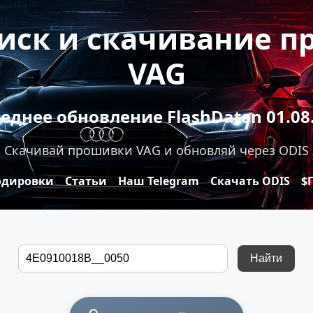
оиск и скачивание 
VAG
еднее обновление FlashDaten 01.08
Скачивай прошивки VAG и обновляй через ODIS
одировки
Статьи
Наш Telegram
Скачать ODIS
$
Найти