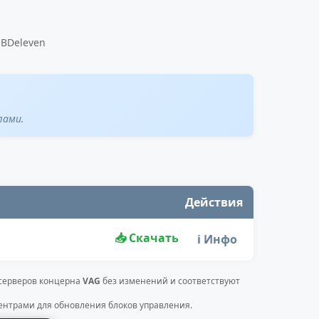
OBDeleven
лами.
Действия
📥 Скачать
ℹ️ Инфо
 серверов концерна
VAG
без изменений и соответствуют
нтрами для обновления блоков управления.