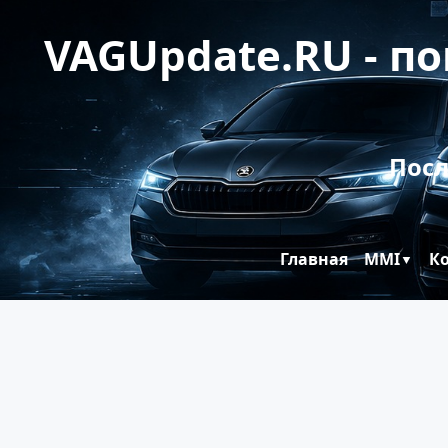
VAGUpdate.RU - п
Посл
Главная
MMI
К
▼