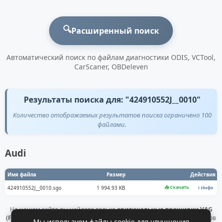
🔍
Расширенный поиск
Автоматический поиск по файлам диагностики ODIS, VCTool,
CarScaner, OBDeleven
Результаты поиска для: "424910552J__0010"
Количество отображаемых результатов поиска ограничено 100
файлами.
Audi
Имя файла
Размер
Действия
📥 Скачать
424910552J__0010.sgo
1 994.93 KB
ℹ️ Инфо
На нашем сайте вы найдете только
оригинальные прошивки VAG
(Flashdaten)
. Все файлы получены напрямую с официальных серверов
Мы используем файлы cookie для улучшения