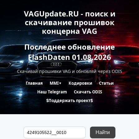
VAGUpdate.RU - поиск и
скачивание прошивок
концерна VAG
Последнее обновление
FlashDaten 01.08.2026
Скачивай прошивки VAG и обновляй через ODIS
Главная
MMI
Кодировки
Статьи
▼
Наш Telegram
Скачать ODIS
$Поддержать проект$
Найти