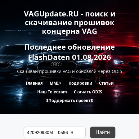
VAGUpdate.RU - поиск и
скачивание прошивок
концерна VAG
Последнее обновление
FlashDaten 01.08.2026
Скачивай прошивки VAG и обновляй через ODIS
Главная
MMI
Кодировки
Статьи
▼
Наш Telegram
Скачать ODIS
$Поддержать проект$
Найти