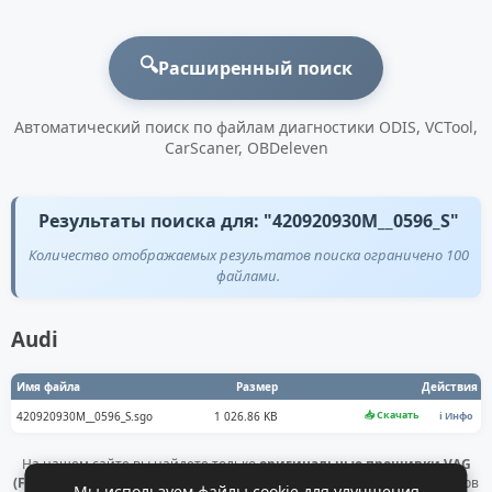
🔍
Расширенный поиск
Автоматический поиск по файлам диагностики ODIS, VCTool,
CarScaner, OBDeleven
Результаты поиска для: "420920930M__0596_S"
Количество отображаемых результатов поиска ограничено 100
файлами.
Audi
Имя файла
Размер
Действия
📥 Скачать
420920930M__0596_S.sgo
1 026.86 KB
ℹ️ Инфо
На нашем сайте вы найдете только
оригинальные прошивки VAG
(Flashdaten)
. Все файлы получены напрямую с официальных серверов
Мы используем файлы cookie для улучшения