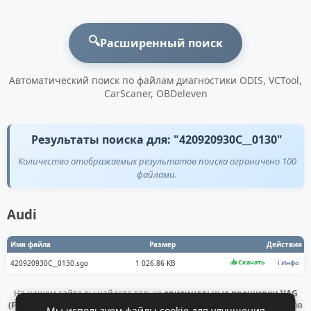
🔍
Расширенный поиск
Автоматический поиск по файлам диагностики ODIS, VCTool,
CarScaner, OBDeleven
Результаты поиска для: "420920930C__0130"
Количество отображаемых результатов поиска ограничено 100
файлами.
Audi
Имя файла
Размер
Действия
📥 Скачать
420920930C__0130.sgo
1 026.86 KB
ℹ️ Инфо
На нашем сайте вы найдете только
оригинальные прошивки VAG
(Flashdaten)
. Все файлы получены напрямую с официальных серверов
Мы используем файлы cookie для улучшения