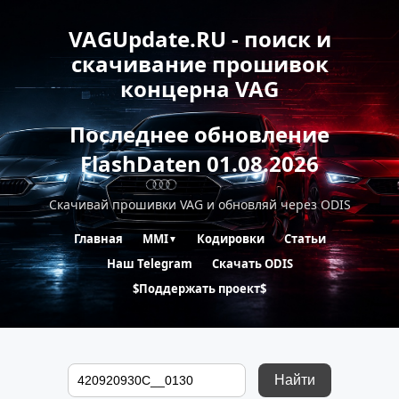
VAGUpdate.RU - поиск и
скачивание прошивок
концерна VAG
Последнее обновление
FlashDaten 01.08.2026
Скачивай прошивки VAG и обновляй через ODIS
Главная
MMI
Кодировки
Статьи
▼
Наш Telegram
Скачать ODIS
$Поддержать проект$
Найти