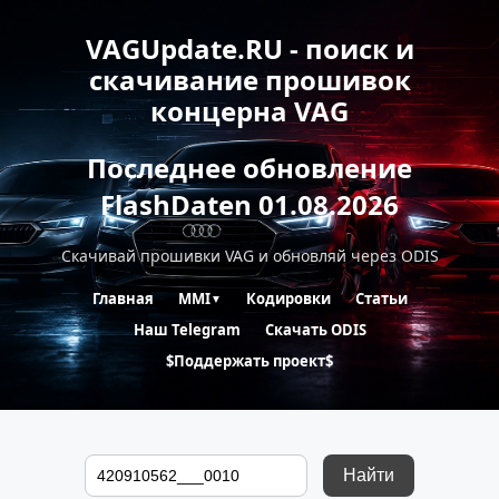
VAGUpdate.RU - поиск и
скачивание прошивок
концерна VAG
Последнее обновление
FlashDaten 01.08.2026
Скачивай прошивки VAG и обновляй через ODIS
Главная
MMI
Кодировки
Статьи
▼
Наш Telegram
Скачать ODIS
$Поддержать проект$
Найти