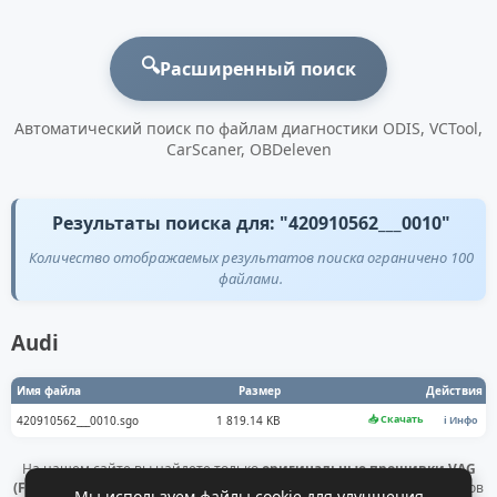
🔍
Расширенный поиск
Автоматический поиск по файлам диагностики ODIS, VCTool,
CarScaner, OBDeleven
Результаты поиска для: "420910562___0010"
Количество отображаемых результатов поиска ограничено 100
файлами.
Audi
Имя файла
Размер
Действия
📥 Скачать
420910562___0010.sgo
1 819.14 KB
ℹ️ Инфо
На нашем сайте вы найдете только
оригинальные прошивки VAG
(Flashdaten)
. Все файлы получены напрямую с официальных серверов
Мы используем файлы cookie для улучшения