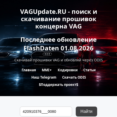
VAGUpdate.RU - поиск и
скачивание прошивок
концерна VAG
Последнее обновление
FlashDaten 01.08.2026
Скачивай прошивки VAG и обновляй через ODIS
Главная
MMI
Кодировки
Статьи
▼
Наш Telegram
Скачать ODIS
$Поддержать проект$
Найти