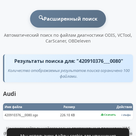
🔍
Расширенный поиск
Автоматический поиск по файлам диагностики ODIS, VCTool,
CarScaner, OBDeleven
Результаты поиска для: "420910376___0080"
Количество отображаемых результатов поиска ограничено 100
файлами.
Audi
Имя файла
Размер
Действия
📥 Скачать
420910376___0080.sgo
226.10 KB
ℹ️ Инфо
На нашем сайте вы найдете только
оригинальные прошивки VAG
(Flashdaten)
. Все файлы получены напрямую с официальных серверов
Мы используем файлы cookie для улучшения