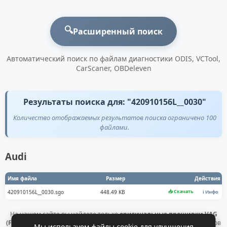
🔍
Расширенный поиск
Автоматический поиск по файлам диагностики ODIS, VCTool,
CarScaner, OBDeleven
Результаты поиска для: "420910156L__0030"
Количество отображаемых результатов поиска ограничено 100
файлами.
Audi
Имя файла
Размер
Действия
📥 Скачать
420910156L__0030.sgo
448.49 KB
ℹ️ Инфо
На нашем сайте вы найдете только
оригинальные прошивки VAG
(Flashdaten)
. Все файлы получены напрямую с официальных серверов
Мы используем файлы cookie для улучшения