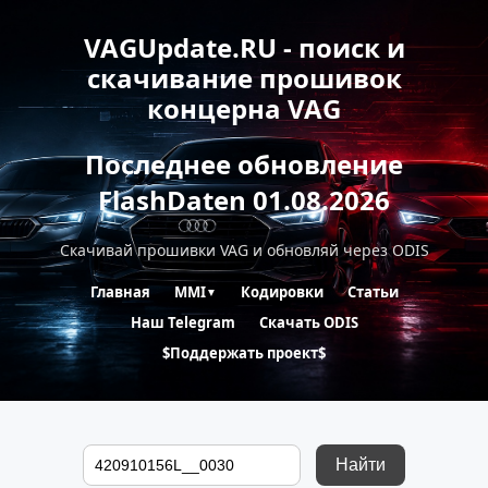
VAGUpdate.RU - поиск и
скачивание прошивок
концерна VAG
Последнее обновление
FlashDaten 01.08.2026
Скачивай прошивки VAG и обновляй через ODIS
Главная
MMI
Кодировки
Статьи
▼
Наш Telegram
Скачать ODIS
$Поддержать проект$
Найти