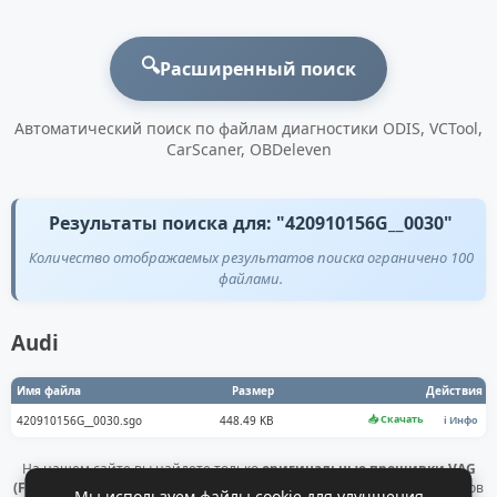
🔍
Расширенный поиск
Автоматический поиск по файлам диагностики ODIS, VCTool,
CarScaner, OBDeleven
Результаты поиска для: "420910156G__0030"
Количество отображаемых результатов поиска ограничено 100
файлами.
Audi
Имя файла
Размер
Действия
📥 Скачать
420910156G__0030.sgo
448.49 KB
ℹ️ Инфо
На нашем сайте вы найдете только
оригинальные прошивки VAG
(Flashdaten)
. Все файлы получены напрямую с официальных серверов
Мы используем файлы cookie для улучшения