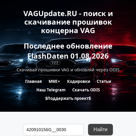
VAGUpdate.RU - поиск и
скачивание прошивок
концерна VAG
Последнее обновление
FlashDaten 01.08.2026
Скачивай прошивки VAG и обновляй через ODIS
Главная
MMI
Кодировки
Статьи
▼
Наш Telegram
Скачать ODIS
$Поддержать проект$
Найти