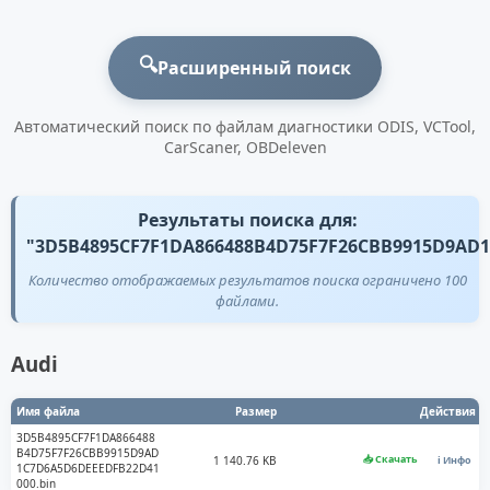
🔍
Расширенный поиск
Автоматический поиск по файлам диагностики ODIS, VCTool,
CarScaner, OBDeleven
Результаты поиска для:
"3D5B4895CF7F1DA866488B4D75F7F26CBB9915D9AD
Количество отображаемых результатов поиска ограничено 100
файлами.
Audi
Имя файла
Размер
Действия
3D5B4895CF7F1DA866488
B4D75F7F26CBB9915D9AD
📥 Скачать
1 140.76 KB
ℹ️ Инфо
1C7D6A5D6DEEEDFB22D41
000.bin