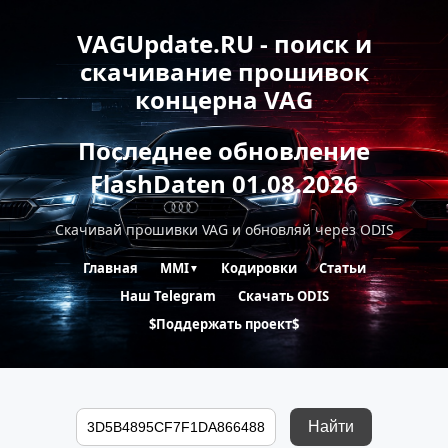
VAGUpdate.RU - поиск и
скачивание прошивок
концерна VAG
Последнее обновление
FlashDaten 01.08.2026
Скачивай прошивки VAG и обновляй через ODIS
Главная
MMI
Кодировки
Статьи
▼
Наш Telegram
Скачать ODIS
$Поддержать проект$
Найти