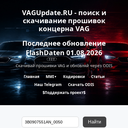
VAGUpdate.RU - поиск и
скачивание прошивок
концерна VAG
Последнее обновление
FlashDaten 01.08.2026
Скачивай прошивки VAG и обновляй через ODIS
Главная
MMI
Кодировки
Статьи
▼
Наш Telegram
Скачать ODIS
$Поддержать проект$
Найти