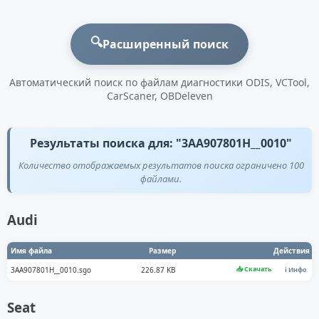
🔍
Расширенный поиск
Автоматический поиск по файлам диагностики ODIS, VCTool,
CarScaner, OBDeleven
Результаты поиска для: "3AA907801H__0010"
Количество отображаемых результатов поиска ограничено 100
файлами.
Audi
Имя файла
Размер
Действия
📥 Скачать
3AA907801H__0010.sgo
226.87 KB
ℹ️ Инфо
Seat