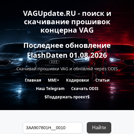
VAGUpdate.RU - поиск и
скачивание прошивок
концерна VAG
Последнее обновление
FlashDaten 01.08.2026
Скачивай прошивки VAG и обновляй через ODIS
Главная
MMI
Кодировки
Статьи
▼
Наш Telegram
Скачать ODIS
$Поддержать проект$
Найти