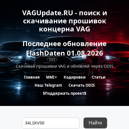
VAGUpdate.RU - поиск и
скачивание прошивок
концерна VAG
Последнее обновление
FlashDaten 01.08.2026
Скачивай прошивки VAG и обновляй через ODIS
Главная
MMI
Кодировки
Статьи
▼
Наш Telegram
Скачать ODIS
$Поддержать проект$
Найти