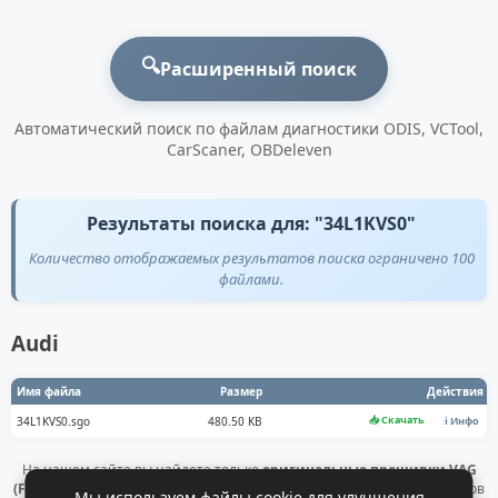
🔍
Расширенный поиск
Автоматический поиск по файлам диагностики ODIS, VCTool,
CarScaner, OBDeleven
Результаты поиска для: "34L1KVS0"
Количество отображаемых результатов поиска ограничено 100
файлами.
Audi
Имя файла
Размер
Действия
📥 Скачать
34L1KVS0.sgo
480.50 KB
ℹ️ Инфо
На нашем сайте вы найдете только
оригинальные прошивки VAG
(Flashdaten)
. Все файлы получены напрямую с официальных серверов
Мы используем файлы cookie для улучшения