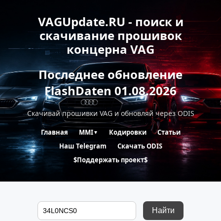
VAGUpdate.RU - поиск и
скачивание прошивок
концерна VAG
Последнее обновление
FlashDaten 01.08.2026
Скачивай прошивки VAG и обновляй через ODIS
Главная
MMI
Кодировки
Статьи
▼
Наш Telegram
Скачать ODIS
$Поддержать проект$
Найти