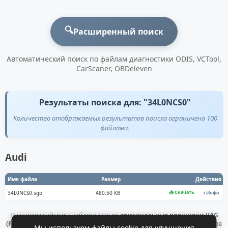
🔍
Расширенный поиск
Автоматический поиск по файлам диагностики ODIS, VCTool,
CarScaner, OBDeleven
Результаты поиска для: "34L0NCS0"
Количество отображаемых результатов поиска ограничено 100
файлами.
Audi
Имя файла
Размер
Действия
📥 Скачать
34L0NCS0.sgo
480.50 KB
ℹ️ Инфо
На нашем сайте вы найдете только
оригинальные прошивки VAG
(Flashdaten)
. Все файлы получены напрямую с официальных серверов
Мы используем файлы cookie для улучшения