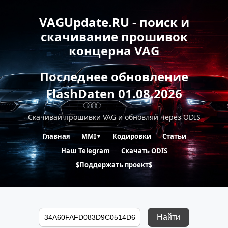
VAGUpdate.RU - поиск и
скачивание прошивок
концерна VAG
Последнее обновление
FlashDaten 01.08.2026
Скачивай прошивки VAG и обновляй через ODIS
Главная
MMI
Кодировки
Статьи
▼
Наш Telegram
Скачать ODIS
$Поддержать проект$
Найти