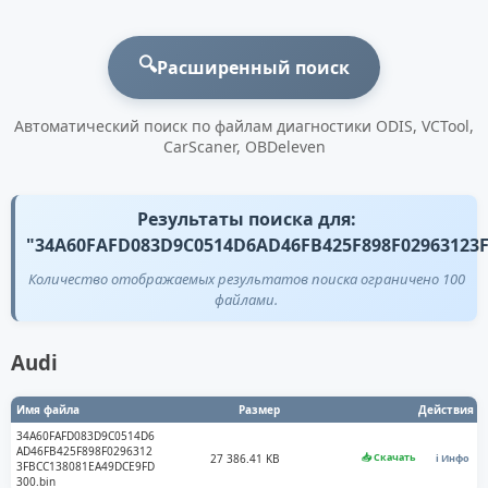
🔍
Расширенный поиск
Автоматический поиск по файлам диагностики ODIS, VCTool,
CarScaner, OBDeleven
Результаты поиска для:
"34A60FAFD083D9C0514D6AD46FB425F898F02963123
Количество отображаемых результатов поиска ограничено 100
файлами.
Audi
Имя файла
Размер
Действия
34A60FAFD083D9C0514D6
AD46FB425F898F0296312
📥 Скачать
27 386.41 KB
ℹ️ Инфо
3FBCC138081EA49DCE9FD
300.bin