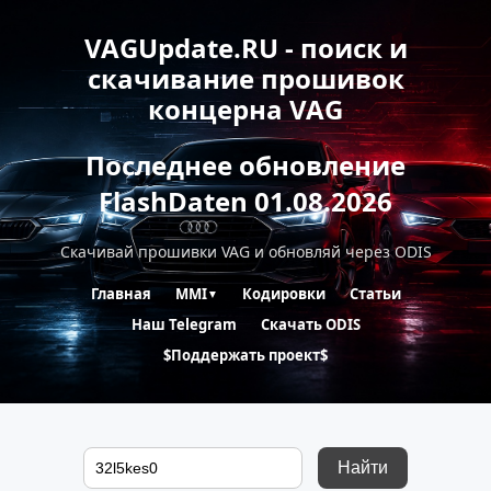
VAGUpdate.RU - поиск и
скачивание прошивок
концерна VAG
Последнее обновление
FlashDaten 01.08.2026
Скачивай прошивки VAG и обновляй через ODIS
Главная
MMI
Кодировки
Статьи
▼
Наш Telegram
Скачать ODIS
$Поддержать проект$
Найти