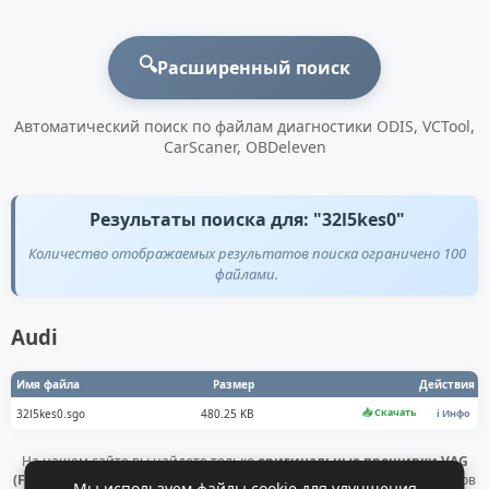
🔍
Расширенный поиск
Автоматический поиск по файлам диагностики ODIS, VCTool,
CarScaner, OBDeleven
Результаты поиска для: "32l5kes0"
Количество отображаемых результатов поиска ограничено 100
файлами.
Audi
Имя файла
Размер
Действия
📥 Скачать
32l5kes0.sgo
480.25 KB
ℹ️ Инфо
На нашем сайте вы найдете только
оригинальные прошивки VAG
(Flashdaten)
. Все файлы получены напрямую с официальных серверов
Мы используем файлы cookie для улучшения