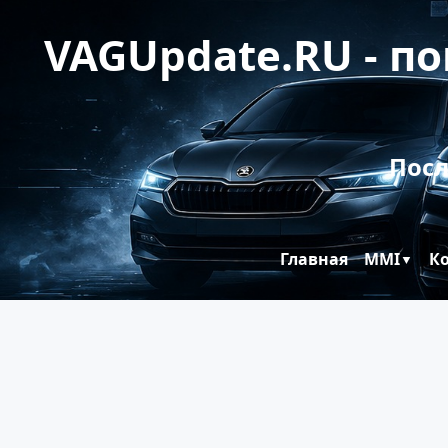
VAGUpdate.RU - п
Посл
Главная
MMI
К
▼