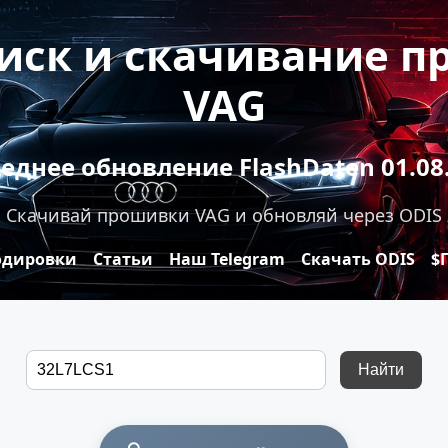
оиск и скачивание 
VAG
еднее обновление FlashDaten 01.08
Скачивай прошивки VAG и обновляй через ODIS
одировки
Статьи
Наш Telegram
Скачать ODIS
$
Найти