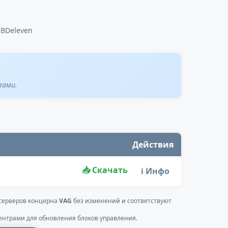
OBDeleven
лами.
Действия
📥 Скачать
ℹ️ Инфо
 серверов концерна
VAG
без изменений и соответствуют
нтрами для обновления блоков управления.