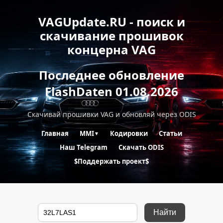
VAGUpdate.RU - поиск и
скачивание прошивок
концерна VAG
Последнее обновление
FlashDaten 01.08.2026
Скачивай прошивки VAG и обновляй через ODIS
Главная
MMI
Кодировки
Статьи
▼
Наш Telegram
Скачать ODIS
$Поддержать проект$
Найти