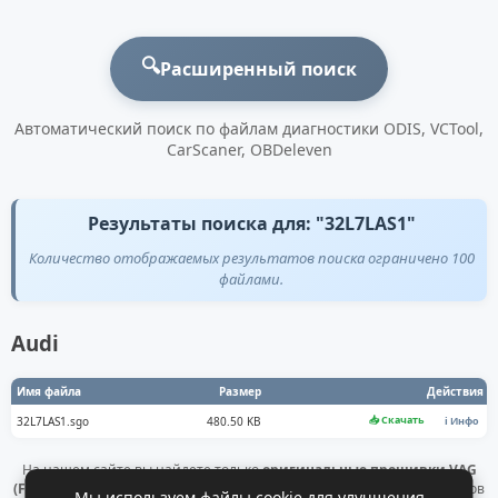
🔍
Расширенный поиск
Автоматический поиск по файлам диагностики ODIS, VCTool,
CarScaner, OBDeleven
Результаты поиска для: "32L7LAS1"
Количество отображаемых результатов поиска ограничено 100
файлами.
Audi
Имя файла
Размер
Действия
📥 Скачать
32L7LAS1.sgo
480.50 KB
ℹ️ Инфо
На нашем сайте вы найдете только
оригинальные прошивки VAG
(Flashdaten)
. Все файлы получены напрямую с официальных серверов
Мы используем файлы cookie для улучшения