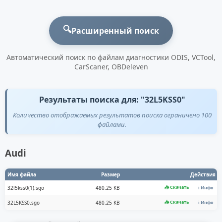
🔍
Расширенный поиск
Автоматический поиск по файлам диагностики ODIS, VCTool,
CarScaner, OBDeleven
Результаты поиска для: "32L5KSS0"
Количество отображаемых результатов поиска ограничено 100
файлами.
Audi
Имя файла
Размер
Действия
📥 Скачать
32l5kss0(1).sgo
480.25 KB
ℹ️ Инфо
📥 Скачать
32L5KSS0.sgo
480.25 KB
ℹ️ Инфо