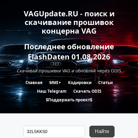
VAGUpdate.RU - поиск и
скачивание прошивок
концерна VAG
Последнее обновление
FlashDaten 01.08.2026
Скачивай прошивки VAG и обновляй через ODIS
Главная
MMI
Кодировки
Статьи
▼
Наш Telegram
Скачать ODIS
$Поддержать проект$
Найти