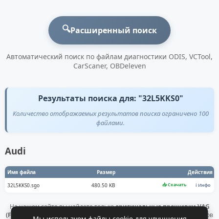
🔍
Расширенный поиск
Автоматический поиск по файлам диагностики ODIS, VCTool,
CarScaner, OBDeleven
Результаты поиска для: "32L5KKS0"
Количество отображаемых результатов поиска ограничено 100
файлами.
Audi
Имя файла
Размер
Действия
📥 Скачать
32L5KKS0.sgo
480.50 KB
ℹ️ Инфо
На нашем сайте вы найдете только
оригинальные прошивки VAG
(Flashdaten)
. Все файлы получены напрямую с официальных серверов
Мы используем файлы cookie для улучшения