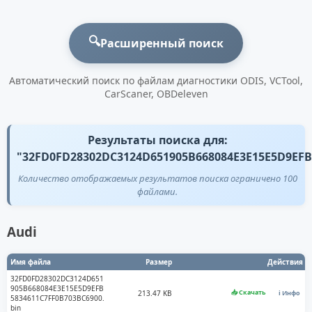
🔍
Расширенный поиск
Автоматический поиск по файлам диагностики ODIS, VCTool,
CarScaner, OBDeleven
Результаты поиска для:
"32FD0FD28302DC3124D651905B668084E3E15E5D9EFB
Количество отображаемых результатов поиска ограничено 100
файлами.
Audi
Имя файла
Размер
Действия
32FD0FD28302DC3124D651
905B668084E3E15E5D9EFB
📥 Скачать
213.47 KB
ℹ️ Инфо
5834611C7FF0B703BC6900.
bin