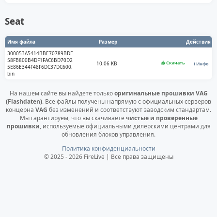
Seat
Имя файла
Размер
Действия
300053A5414BBE70789BDE
58FB800B4DF1FAC6BD70D2
📥 Скачать
10.06 KB
ℹ️ Инфо
5E86E344F48F6DC37DC600.
bin
На нашем сайте вы найдете только
оригинальные прошивки VAG
(Flashdaten)
. Все файлы получены напрямую с официальных серверов
концерна
VAG
без изменений и соответствуют заводским стандартам.
Мы гарантируем, что вы скачиваете
чистые и проверенные
прошивки
, используемые официальными дилерскими центрами для
обновления блоков управления.
Политика конфиденциальности
© 2025 - 2026 FireLive | Все права защищены