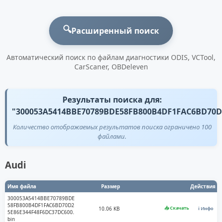
🔍
Расширенный поиск
Автоматический поиск по файлам диагностики ODIS, VCTool,
CarScaner, OBDeleven
Результаты поиска для:
"300053A5414BBE70789BDE58FB800B4DF1FAC6BD70D
Количество отображаемых результатов поиска ограничено 100
файлами.
Audi
Имя файла
Размер
Действия
300053A5414BBE70789BDE
58FB800B4DF1FAC6BD70D2
📥 Скачать
10.06 KB
ℹ️ Инфо
5E86E344F48F6DC37DC600.
bin