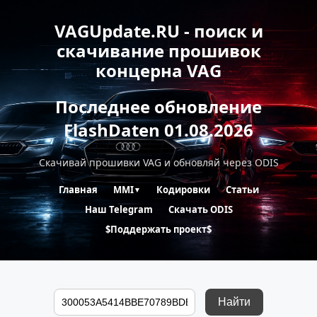
VAGUpdate.RU - поиск и
скачивание прошивок
концерна VAG
Последнее обновление
FlashDaten 01.08.2026
Скачивай прошивки VAG и обновляй через ODIS
Главная
MMI
Кодировки
Статьи
▼
Наш Telegram
Скачать ODIS
$Поддержать проект$
Найти