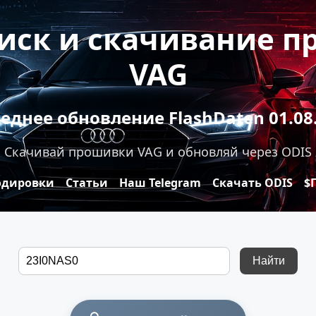
оиск и скачивание 
VAG
еднее обновление FlashDaten 01.08
Скачивай прошивки VAG и обновляй через ODIS
одировки
Статьи
Наш Telegram
Скачать ODIS
$
Найти