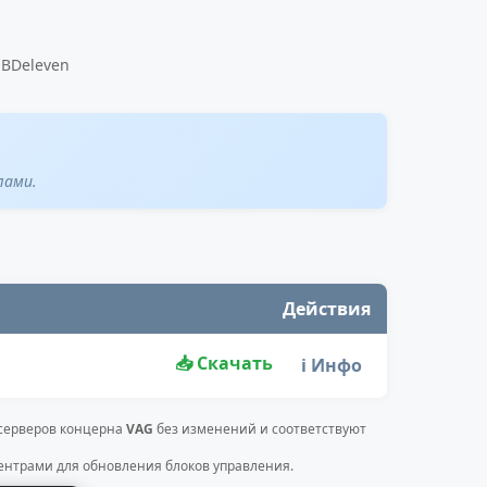
OBDeleven
лами.
Действия
📥 Скачать
ℹ️ Инфо
 серверов концерна
VAG
без изменений и соответствуют
нтрами для обновления блоков управления.