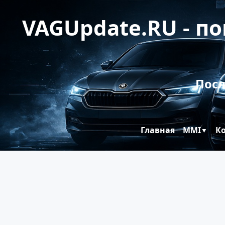
VAGUpdate.RU - п
Посл
Главная
MMI
К
▼