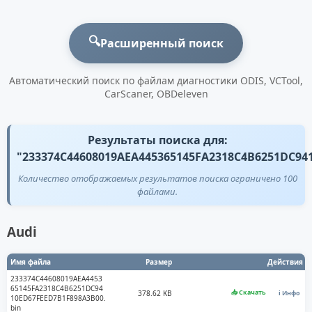
🔍
Расширенный поиск
Автоматический поиск по файлам диагностики ODIS, VCTool,
CarScaner, OBDeleven
Результаты поиска для:
"233374C44608019AEA445365145FA2318C4B6251DC94
Количество отображаемых результатов поиска ограничено 100
файлами.
Audi
Имя файла
Размер
Действия
233374C44608019AEA4453
65145FA2318C4B6251DC94
📥 Скачать
378.62 KB
ℹ️ Инфо
10ED67FEED7B1F898A3B00.
bin