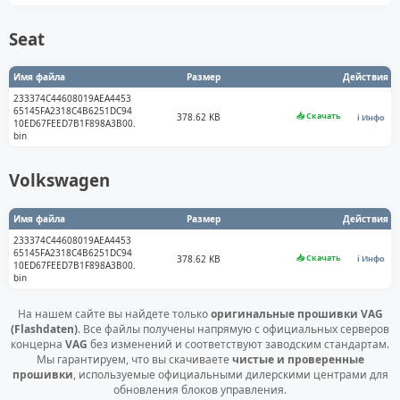
Seat
Имя файла
Размер
Действия
233374C44608019AEA4453
65145FA2318C4B6251DC94
📥 Скачать
378.62 KB
ℹ️ Инфо
10ED67FEED7B1F898A3B00.
bin
Volkswagen
Имя файла
Размер
Действия
233374C44608019AEA4453
65145FA2318C4B6251DC94
📥 Скачать
378.62 KB
ℹ️ Инфо
10ED67FEED7B1F898A3B00.
bin
На нашем сайте вы найдете только
оригинальные прошивки VAG
(Flashdaten)
. Все файлы получены напрямую с официальных серверов
концерна
VAG
без изменений и соответствуют заводским стандартам.
Мы гарантируем, что вы скачиваете
чистые и проверенные
прошивки
, используемые официальными дилерскими центрами для
обновления блоков управления.