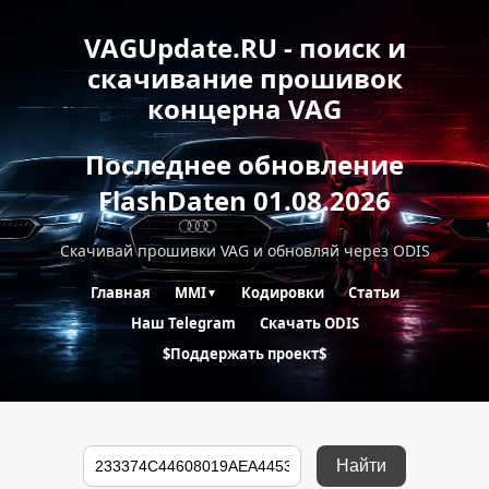
VAGUpdate.RU - поиск и
скачивание прошивок
концерна VAG
Последнее обновление
FlashDaten 01.08.2026
Скачивай прошивки VAG и обновляй через ODIS
Главная
MMI
Кодировки
Статьи
▼
Наш Telegram
Скачать ODIS
$Поддержать проект$
Найти