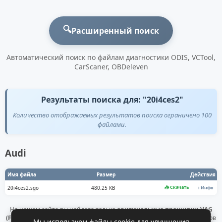
🔍
Расширенный поиск
Автоматический поиск по файлам диагностики ODIS, VCTool,
CarScaner, OBDeleven
Результаты поиска для: "20i4ces2"
Количество отображаемых результатов поиска ограничено 100
файлами.
Audi
Имя файла
Размер
Действия
📥 Скачать
20i4ces2.sgo
480.25 KB
ℹ️ Инфо
На нашем сайте вы найдете только
оригинальные прошивки VAG
(Flashdaten)
. Все файлы получены напрямую с официальных серверов
Мы используем файлы cookie для улучшения