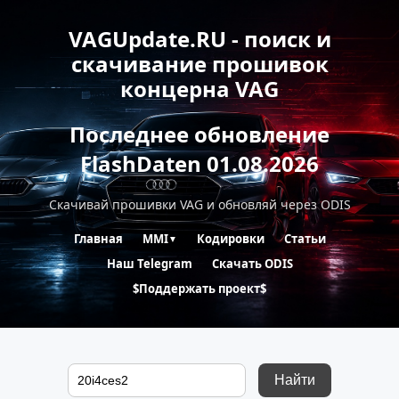
VAGUpdate.RU - поиск и
скачивание прошивок
концерна VAG
Последнее обновление
FlashDaten 01.08.2026
Скачивай прошивки VAG и обновляй через ODIS
Главная
MMI
Кодировки
Статьи
▼
Наш Telegram
Скачать ODIS
$Поддержать проект$
Найти