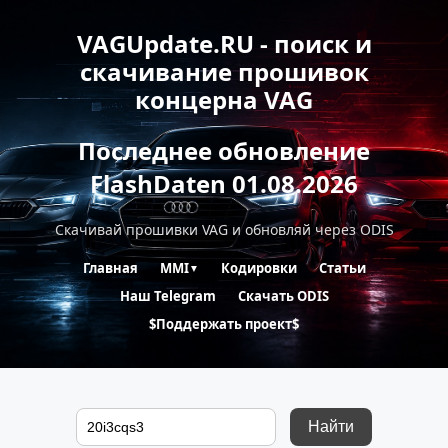
VAGUpdate.RU - поиск и
скачивание прошивок
концерна VAG
Последнее обновление
FlashDaten 01.08.2026
Скачивай прошивки VAG и обновляй через ODIS
Главная
MMI
Кодировки
Статьи
▼
Наш Telegram
Скачать ODIS
$Поддержать проект$
Найти