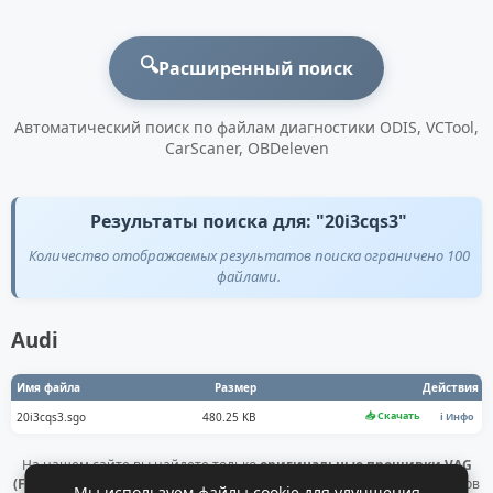
🔍
Расширенный поиск
Автоматический поиск по файлам диагностики ODIS, VCTool,
CarScaner, OBDeleven
Результаты поиска для: "20i3cqs3"
Количество отображаемых результатов поиска ограничено 100
файлами.
Audi
Имя файла
Размер
Действия
📥 Скачать
20i3cqs3.sgo
480.25 KB
ℹ️ Инфо
На нашем сайте вы найдете только
оригинальные прошивки VAG
(Flashdaten)
. Все файлы получены напрямую с официальных серверов
Мы используем файлы cookie для улучшения