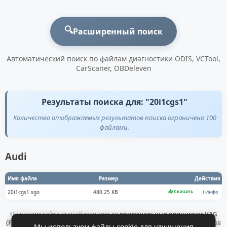
🔍
Расширенный поиск
Автоматический поиск по файлам диагностики ODIS, VCTool,
CarScaner, OBDeleven
Результаты поиска для: "20i1cgs1"
Количество отображаемых результатов поиска ограничено 100
файлами.
Audi
Имя файла
Размер
Действия
📥 Скачать
20i1cgs1.sgo
480.25 KB
ℹ️ Инфо
На нашем сайте вы найдете только
оригинальные прошивки VAG
(Flashdaten)
. Все файлы получены напрямую с официальных серверов
Мы используем файлы cookie для улучшения