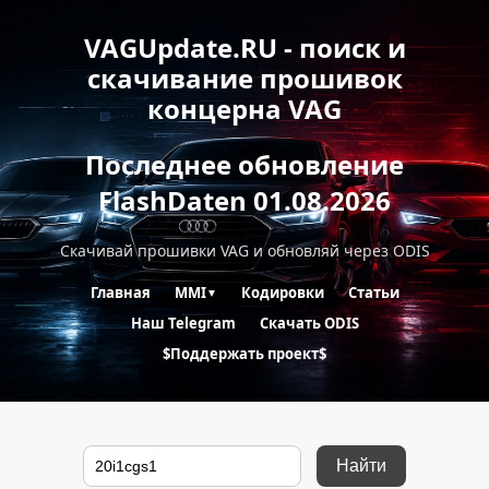
VAGUpdate.RU - поиск и
скачивание прошивок
концерна VAG
Последнее обновление
FlashDaten 01.08.2026
Скачивай прошивки VAG и обновляй через ODIS
Главная
MMI
Кодировки
Статьи
▼
Наш Telegram
Скачать ODIS
$Поддержать проект$
Найти