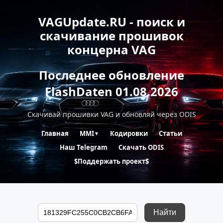
VAGUpdate.RU - поиск и
скачивание прошивок
концерна VAG
Последнее обновление
FlashDaten 01.08.2026
Скачивай прошивки VAG и обновляй через ODIS
Главная
MMI
Кодировки
Статьи
▼
Наш Telegram
Скачать ODIS
$Поддержать проект$
Найти