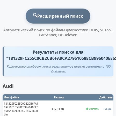
🔍
Расширенный поиск
Автоматический поиск по файлам диагностики ODIS, VCTool,
CarScaner, OBDeleven
Результаты поиска для:
"181329FC255C0CB2CB6FA9CA279610588CB996040EE6
Количество отображаемых результатов поиска ограничено 100
файлами.
Audi
Имя файла
Размер
Действия
181329FC255C0CB2CB6FA9
CA279610588CB996040EE6
📥 Скачать
305.63 KB
ℹ️ Инфо
55F5440AC8C5CC18525600.
bin