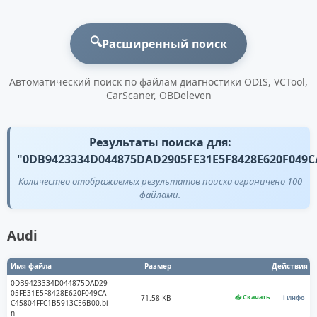
🔍
Расширенный поиск
Автоматический поиск по файлам диагностики ODIS, VCTool,
CarScaner, OBDeleven
Результаты поиска для:
"0DB9423334D044875DAD2905FE31E5F8428E620F049C
Количество отображаемых результатов поиска ограничено 100
файлами.
Audi
Имя файла
Размер
Действия
0DB9423334D044875DAD29
05FE31E5F8428E620F049CA
📥 Скачать
71.58 KB
ℹ️ Инфо
C45804FFC1B5913CE6B00.bi
n