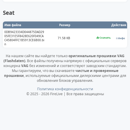
Seat
Имя файла
Размер
Действия
0DB9423334D044875DAD29
05FE31E5F8428E620F049CA
📥 Скачать
71.58 KB
ℹ️ Инфо
C45804FFC1B5913CE6B00.bi
n
На нашем сайте вы найдете только
оригинальные прошивки VAG
(Flashdaten)
. Все файлы получены напрямую с официальных серверов
концерна
VAG
без изменений и соответствуют заводским стандартам.
Мы гарантируем, что вы скачиваете
чистые и проверенные
прошивки
, используемые официальными дилерскими центрами для
обновления блоков управления.
Политика конфиденциальности
© 2025 - 2026 FireLive | Все права защищены