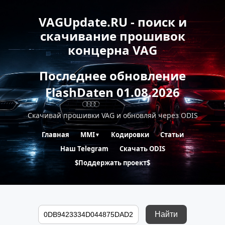
VAGUpdate.RU - поиск и
скачивание прошивок
концерна VAG
Последнее обновление
FlashDaten 01.08.2026
Скачивай прошивки VAG и обновляй через ODIS
Главная
MMI
Кодировки
Статьи
▼
Наш Telegram
Скачать ODIS
$Поддержать проект$
Найти