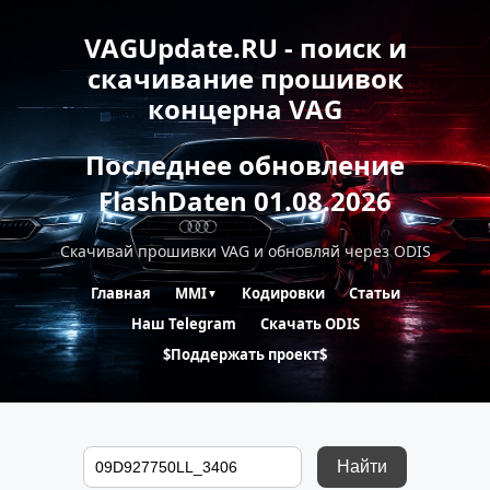
VAGUpdate.RU - поиск и
скачивание прошивок
концерна VAG
Последнее обновление
FlashDaten 01.08.2026
Скачивай прошивки VAG и обновляй через ODIS
Главная
MMI
Кодировки
Статьи
▼
Наш Telegram
Скачать ODIS
$Поддержать проект$
Найти