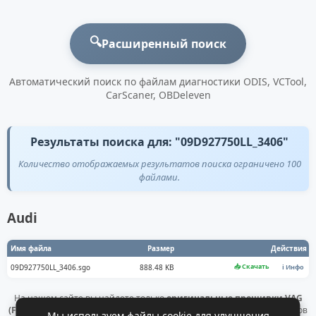
🔍
Расширенный поиск
Автоматический поиск по файлам диагностики ODIS, VCTool,
CarScaner, OBDeleven
Результаты поиска для: "09D927750LL_3406"
Количество отображаемых результатов поиска ограничено 100
файлами.
Audi
Имя файла
Размер
Действия
📥 Скачать
09D927750LL_3406.sgo
888.48 KB
ℹ️ Инфо
На нашем сайте вы найдете только
оригинальные прошивки VAG
(Flashdaten)
. Все файлы получены напрямую с официальных серверов
Мы используем файлы cookie для улучшения