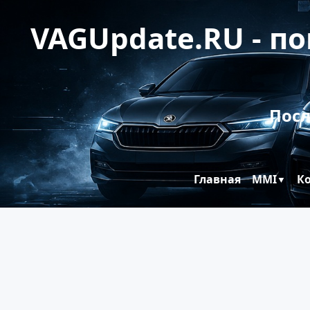
VAGUpdate.RU - п
Посл
Главная
MMI
К
▼