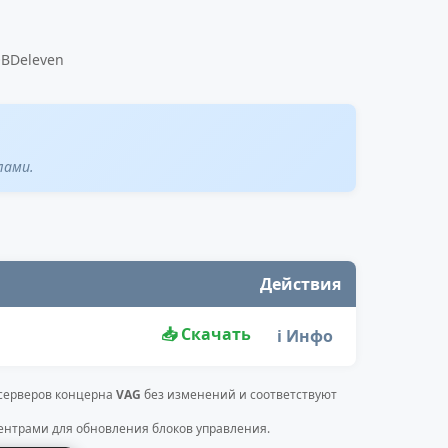
OBDeleven
лами.
Действия
📥 Скачать
ℹ️ Инфо
 серверов концерна
VAG
без изменений и соответствуют
нтрами для обновления блоков управления.