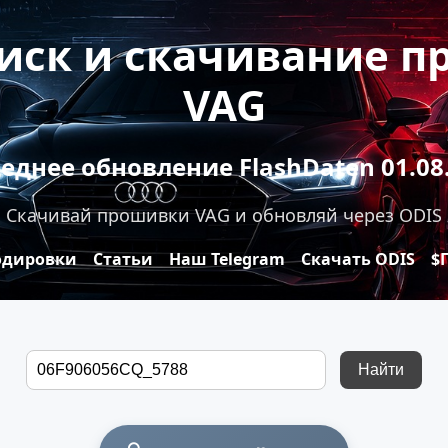
оиск и скачивание 
VAG
еднее обновление FlashDaten 01.08
Скачивай прошивки VAG и обновляй через ODIS
одировки
Статьи
Наш Telegram
Скачать ODIS
$
Найти