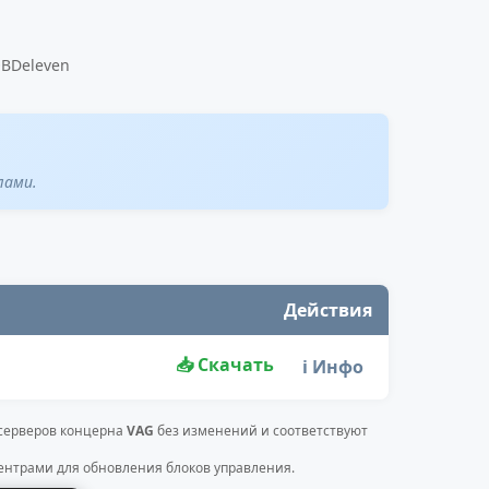
OBDeleven
лами.
Действия
📥 Скачать
ℹ️ Инфо
 серверов концерна
VAG
без изменений и соответствуют
нтрами для обновления блоков управления.