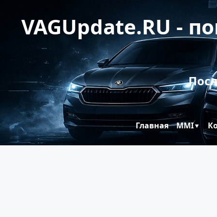
VAGUpdate.RU - п
Посл
Главная
MMI
К
▼