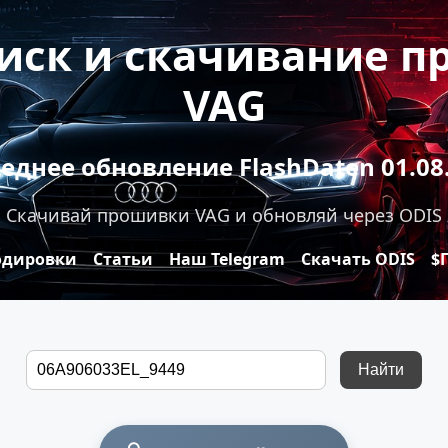
оиск и скачивание 
VAG
еднее обновление FlashDaten 01.08
Скачивай прошивки VAG и обновляй через ODIS
одировки
Статьи
Наш Telegram
Скачать ODIS
$
Найти