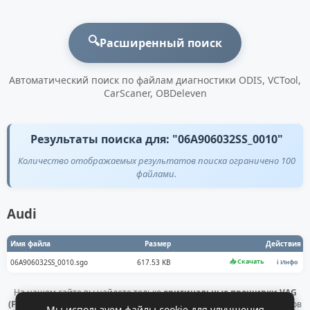
🔍
Расширенный поиск
Автоматический поиск по файлам диагностики ODIS, VCTool,
CarScaner, OBDeleven
Результаты поиска для: "06A906032SS_0010"
Количество отображаемых результатов поиска ограничено 100
файлами.
Audi
Имя файла
Размер
Действия
📥 Скачать
06A906032SS_0010.sgo
617.53 KB
ℹ️ Инфо
На нашем сайте вы найдете только
оригинальные прошивки VAG
(Flashdaten)
. Все файлы получены напрямую с официальных серверов
Мы используем файлы cookie для улучшения