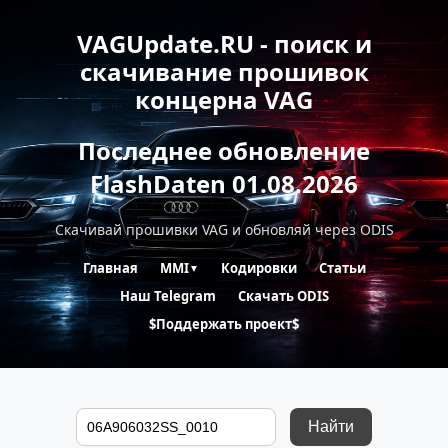
VAGUpdate.RU - поиск и
скачивание прошивок
концерна VAG
Последнее обновление
FlashDaten 01.08.2026
Скачивай прошивки VAG и обновляй через ODIS
Главная
MMI
Кодировки
Статьи
▼
Наш Telegram
Скачать ODIS
$Поддержать проект$
Найти