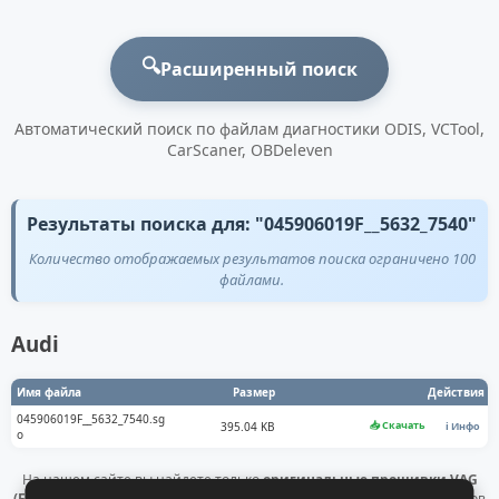
🔍
Расширенный поиск
Автоматический поиск по файлам диагностики ODIS, VCTool,
CarScaner, OBDeleven
Результаты поиска для: "045906019F__5632_7540"
Количество отображаемых результатов поиска ограничено 100
файлами.
Audi
Имя файла
Размер
Действия
045906019F__5632_7540.sg
📥 Скачать
395.04 KB
ℹ️ Инфо
o
На нашем сайте вы найдете только
оригинальные прошивки VAG
(Flashdaten)
. Все файлы получены напрямую с официальных серверов