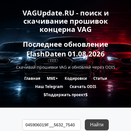
VAGUpdate.RU - поиск и
скачивание прошивок
концерна VAG
Последнее обновление
FlashDaten 01.08.2026
Скачивай прошивки VAG и обновляй через ODIS
Главная
MMI
Кодировки
Статьи
▼
Наш Telegram
Скачать ODIS
$Поддержать проект$
Найти