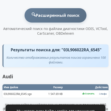
🔍
Расширенный поиск
Автоматический поиск по файлам диагностики ODIS, VCTool,
CarScaner, OBDeleven
Результаты поиска для: "03L906022RA_6545"
Количество отображаемых результатов поиска ограничено 100
файлами.
Audi
Имя файла
Размер
Действия
📥 Скачать
03L906022RA_6545.sgo
1 547.69 KB
ℹ️ Инфо
На нашем сайте вы найдете только
оригинальные прошивки VAG
(Flashdaten)
. Все файлы получены напрямую с официальных серверов
Мы используем файлы cookie для улучшения