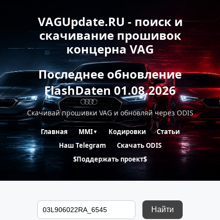
VAGUpdate.RU - поиск и
скачивание прошивок
концерна VAG
Последнее обновление
FlashDaten 01.08.2026
Скачивай прошивки VAG и обновляй через ODIS
Главная
MMI
Кодировки
Статьи
▼
Наш Telegram
Скачать ODIS
$Поддержать проект$
Найти