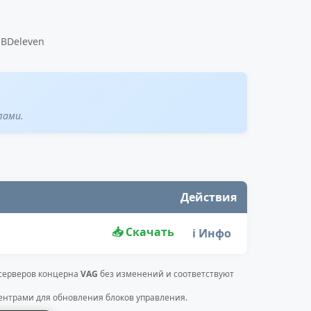
OBDeleven
лами.
Действия
📥 Скачать
ℹ️ Инфо
 серверов концерна
VAG
без изменений и соответствуют
нтрами для обновления блоков управления.