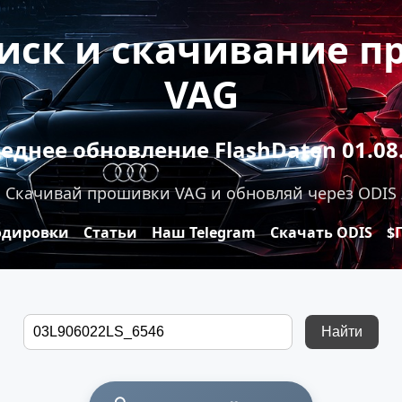
оиск и скачивание 
VAG
еднее обновление FlashDaten 01.08
Скачивай прошивки VAG и обновляй через ODIS
одировки
Статьи
Наш Telegram
Скачать ODIS
$
Найти