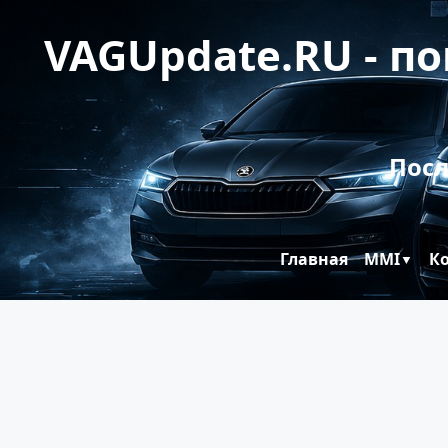
VAGUpdate.RU - п
Посл
Главная
MMI
К
▼