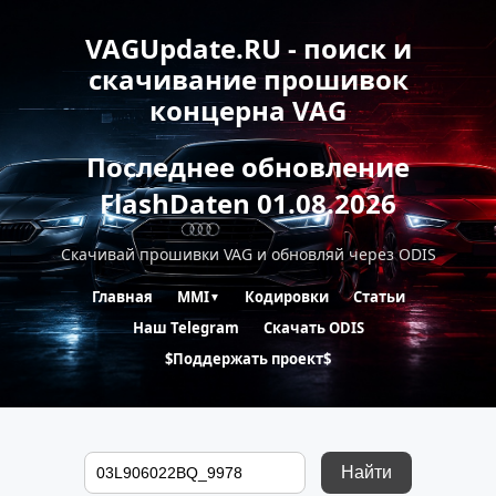
VAGUpdate.RU - поиск и
скачивание прошивок
концерна VAG
Последнее обновление
FlashDaten 01.08.2026
Скачивай прошивки VAG и обновляй через ODIS
Главная
MMI
Кодировки
Статьи
▼
Наш Telegram
Скачать ODIS
$Поддержать проект$
Найти