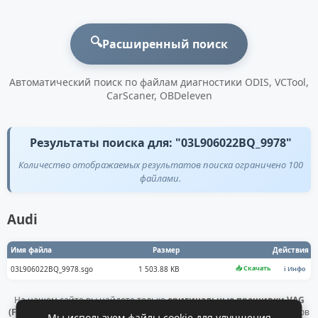
🔍
Расширенный поиск
Автоматический поиск по файлам диагностики ODIS, VCTool,
CarScaner, OBDeleven
Результаты поиска для: "03L906022BQ_9978"
Количество отображаемых результатов поиска ограничено 100
файлами.
Audi
Имя файла
Размер
Действия
📥 Скачать
03L906022BQ_9978.sgo
1 503.88 KB
ℹ️ Инфо
На нашем сайте вы найдете только
оригинальные прошивки VAG
(Flashdaten)
. Все файлы получены напрямую с официальных серверов
Мы используем файлы cookie для улучшения