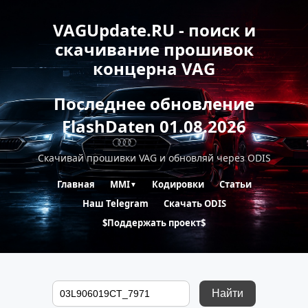
VAGUpdate.RU - поиск и
скачивание прошивок
концерна VAG
Последнее обновление
FlashDaten 01.08.2026
Скачивай прошивки VAG и обновляй через ODIS
Главная
MMI
Кодировки
Статьи
▼
Наш Telegram
Скачать ODIS
$Поддержать проект$
Найти