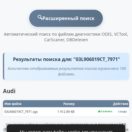
🔍
Расширенный поиск
Автоматический поиск по файлам диагностики ODIS, VCTool,
CarScaner, OBDeleven
Результаты поиска для: "03L906019CT_7971"
Количество отображаемых результатов поиска ограничено 100
файлами.
Audi
Имя файла
Размер
Действия
📥 Скачать
03L906019CT_7971.sgo
1 912.89 KB
ℹ️ Инфо
На нашем сайте вы найдете только
оригинальные прошивки VAG
(Flashdaten)
. Все файлы получены напрямую с официальных серверов
Мы используем файлы cookie для улучшения