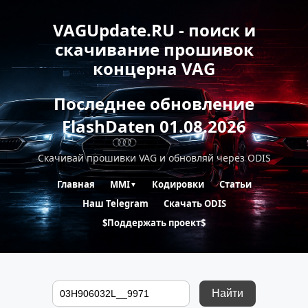
VAGUpdate.RU - поиск и
скачивание прошивок
концерна VAG
Последнее обновление
FlashDaten 01.08.2026
Скачивай прошивки VAG и обновляй через ODIS
Главная
MMI
Кодировки
Статьи
▼
Наш Telegram
Скачать ODIS
$Поддержать проект$
Найти