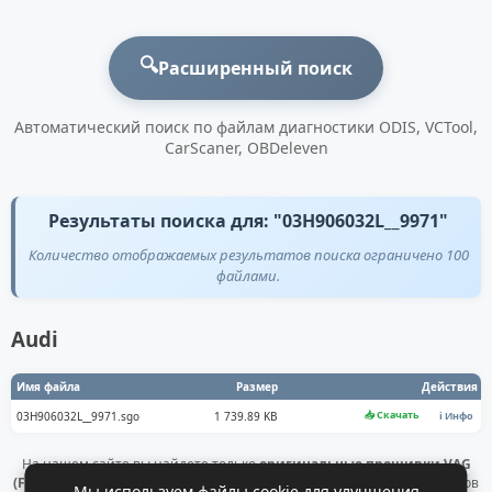
🔍
Расширенный поиск
Автоматический поиск по файлам диагностики ODIS, VCTool,
CarScaner, OBDeleven
Результаты поиска для: "03H906032L__9971"
Количество отображаемых результатов поиска ограничено 100
файлами.
Audi
Имя файла
Размер
Действия
📥 Скачать
03H906032L__9971.sgo
1 739.89 KB
ℹ️ Инфо
На нашем сайте вы найдете только
оригинальные прошивки VAG
(Flashdaten)
. Все файлы получены напрямую с официальных серверов
Мы используем файлы cookie для улучшения