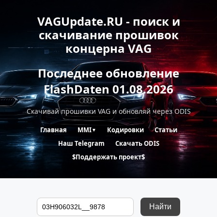
VAGUpdate.RU - поиск и
скачивание прошивок
концерна VAG
Последнее обновление
FlashDaten 01.08.2026
Скачивай прошивки VAG и обновляй через ODIS
Главная
MMI
Кодировки
Статьи
▼
Наш Telegram
Скачать ODIS
$Поддержать проект$
Найти