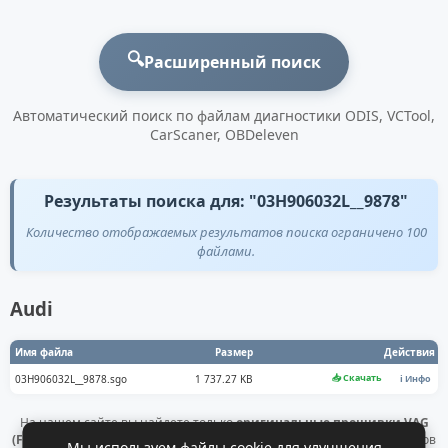
🔍
Расширенный поиск
Автоматический поиск по файлам диагностики ODIS, VCTool,
CarScaner, OBDeleven
Результаты поиска для: "03H906032L__9878"
Количество отображаемых результатов поиска ограничено 100
файлами.
Audi
Имя файла
Размер
Действия
📥 Скачать
03H906032L__9878.sgo
1 737.27 KB
ℹ️ Инфо
На нашем сайте вы найдете только
оригинальные прошивки VAG
(Flashdaten)
. Все файлы получены напрямую с официальных серверов
Мы используем файлы cookie для улучшения