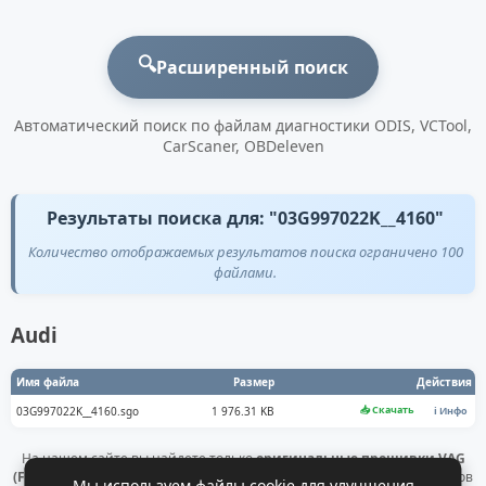
🔍
Расширенный поиск
Автоматический поиск по файлам диагностики ODIS, VCTool,
CarScaner, OBDeleven
Результаты поиска для: "03G997022K__4160"
Количество отображаемых результатов поиска ограничено 100
файлами.
Audi
Имя файла
Размер
Действия
📥 Скачать
03G997022K__4160.sgo
1 976.31 KB
ℹ️ Инфо
На нашем сайте вы найдете только
оригинальные прошивки VAG
(Flashdaten)
. Все файлы получены напрямую с официальных серверов
Мы используем файлы cookie для улучшения