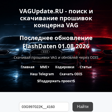
VAGUpdate.RU - поиск и
скачивание прошивок
концерна VAG
Последнее обновление
FlashDaten 01.08.2026
Скачивай прошивки VAG и обновляй через ODIS
Главная
MMI
Кодировки
Статьи
▼
Наш Telegram
Скачать ODIS
$Поддержать проект$
Найти