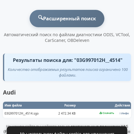
🔍
Расширенный поиск
Автоматический поиск по файлам диагностики ODIS, VCTool,
CarScaner, OBDeleven
Результаты поиска для: "03G997012H__4514"
Количество отображаемых результатов поиска ограничено 100
файлами.
Audi
Имя файла
Размер
Действия
📥 Скачать
03G997012H__4514.sgo
2 472.34 KB
ℹ️ Инфо
На нашем сайте вы найдете только
оригинальные прошивки VAG
(Flashdaten)
. Все файлы получены напрямую с официальных серверов
Мы используем файлы cookie для улучшения