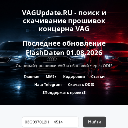
VAGUpdate.RU - поиск и
скачивание прошивок
концерна VAG
Последнее обновление
FlashDaten 01.08.2026
Скачивай прошивки VAG и обновляй через ODIS
Главная
MMI
Кодировки
Статьи
▼
Наш Telegram
Скачать ODIS
$Поддержать проект$
Найти