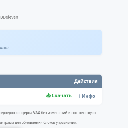
OBDeleven
лами.
Действия
📥 Скачать
ℹ️ Инфо
 серверов концерна
VAG
без изменений и соответствуют
нтрами для обновления блоков управления.