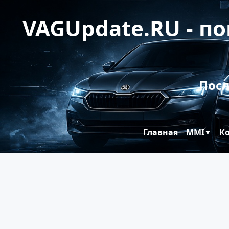
VAGUpdate.RU - п
Посл
Главная
MMI
К
▼