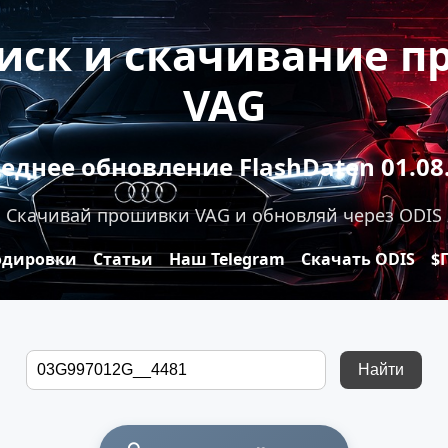
оиск и скачивание 
VAG
еднее обновление FlashDaten 01.08
Скачивай прошивки VAG и обновляй через ODIS
одировки
Статьи
Наш Telegram
Скачать ODIS
$
Найти