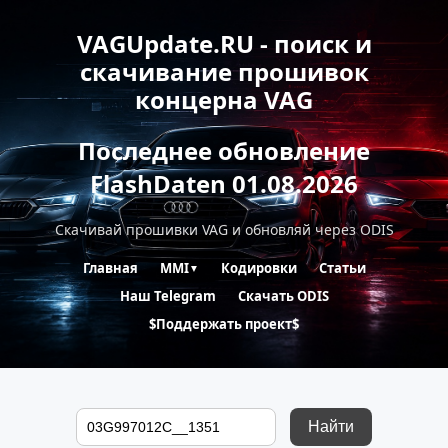
VAGUpdate.RU - поиск и
скачивание прошивок
концерна VAG
Последнее обновление
FlashDaten 01.08.2026
Скачивай прошивки VAG и обновляй через ODIS
Главная
MMI
Кодировки
Статьи
▼
Наш Telegram
Скачать ODIS
$Поддержать проект$
Найти