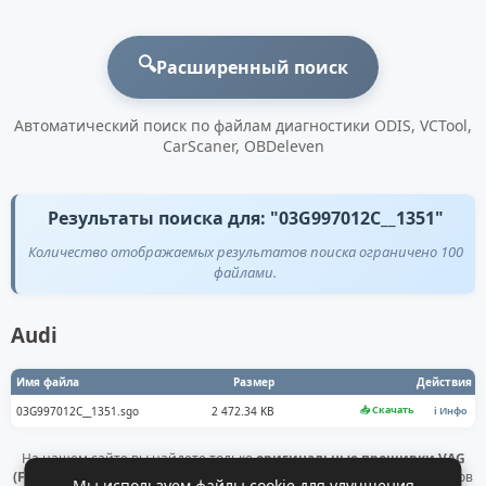
🔍
Расширенный поиск
Автоматический поиск по файлам диагностики ODIS, VCTool,
CarScaner, OBDeleven
Результаты поиска для: "03G997012C__1351"
Количество отображаемых результатов поиска ограничено 100
файлами.
Audi
Имя файла
Размер
Действия
📥 Скачать
03G997012C__1351.sgo
2 472.34 KB
ℹ️ Инфо
На нашем сайте вы найдете только
оригинальные прошивки VAG
(Flashdaten)
. Все файлы получены напрямую с официальных серверов
Мы используем файлы cookie для улучшения