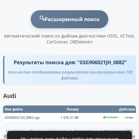
🔍
Расширенный поиск
Автоматический поиск по файлам диагностики ODIS, VCTool,
CarScaner, OBDeleven
Результаты поиска для: "03G906021JH_0882"
Количество отображаемых результатов поиска ограничено 100
файлами.
Audi
Имя файла
Размер
Действия
📥 Скачать
03G906021JH_0882.sgo
1 976.31 KB
ℹ️ Инфо
На нашем сайте вы найдете только
оригинальные прошивки VAG
(Flashdaten)
. Все файлы получены напрямую с официальных серверов
Мы используем файлы cookie для улучшения