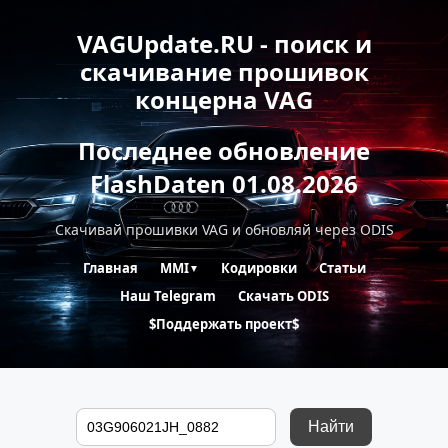
VAGUpdate.RU - поиск и
скачивание прошивок
концерна VAG
Последнее обновление
FlashDaten 01.08.2026
Скачивай прошивки VAG и обновляй через ODIS
Главная
MMI
Кодировки
Статьи
▼
Наш Telegram
Скачать ODIS
$Поддержать проект$
Найти